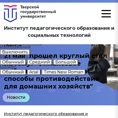
Размер шрифта
Институт педагогического образования и
А
А
А
социальных технологий
Цветовая схема
А
А
А
А
А
Новости
Изображения
Выключить
21 мая прошел круглый стол
Межстрочный интервал
на тему: "Финансовое
Обычный
Средний
Большой
Шрифт
кибермошенничество и
Обычный
Arial
Times New Roman
×
способы противодействия
для домашних хозяйств"
Новости
Институт педагогического образования и