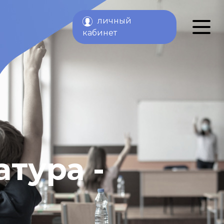
личный
й
кабинет
тура -