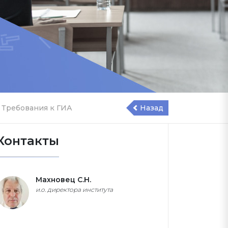
- Требования к ГИА
Назад
Контакты
Махновец С.Н.
и.о. директора института