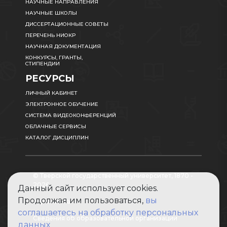
НАУЧНЫЕ НАПРАВЛЕНИЯ
НАУЧНЫЕ ШКОЛЫ
ДИССЕРТАЦИОННЫЕ СОВЕТЫ
ПЕРЕЧЕНЬ НИОКР
НАУЧНАЯ ДОКУМЕНТАЦИЯ
КОНКУРСЫ, ГРАНТЫ,
СТИПЕНДИИ
РЕСУРСЫ
ЛИЧНЫЙ КАБИНЕТ
ЭЛЕКТРОННОЕ ОБУЧЕНИЕ
СИСТЕМА ВИДЕОКОНФЕРЕНЦИЙ
ОБЛАЧНЫЕ СЕРВИСЫ
КАТАЛОГ ДИСЦИПЛИН
© Тверской государственный университет, 1870 -
2026
Данный сайт использует cookies.
Продолжая им пользоваться,
вы
Карта сайта
соглашаетесь на обработку персональных
Сведения об образовательной организации
данных