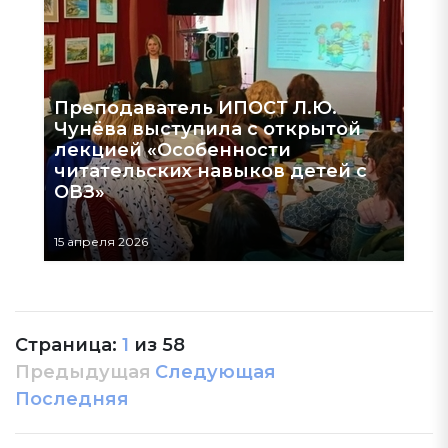
Преподаватель ИПОСТ Л.Ю.
Чунёва выступила с открытой
лекцией «Особенности
читательских навыков детей с
ОВЗ»
15 апреля 2026
Страница:
1
из
58
Предыдущая
Следующая
Последняя