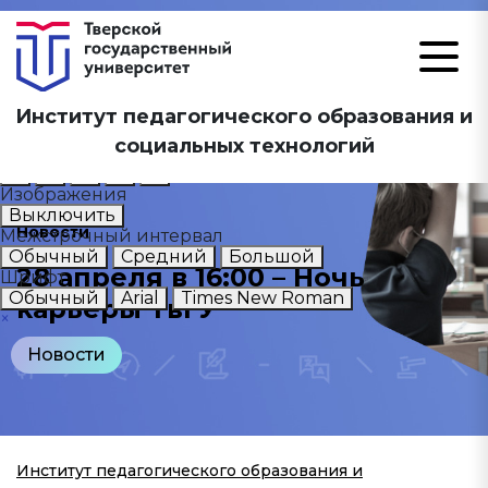
Размер шрифта
Институт педагогического образования и
А
А
А
социальных технологий
Цветовая схема
А
А
А
А
А
Изображения
Выключить
Новости
Межстрочный интервал
Обычный
Средний
Большой
28 апреля в 16:00 – Ночь
Шрифт
Обычный
Arial
Times New Roman
карьеры ТвГУ
×
Новости
Институт педагогического образования и