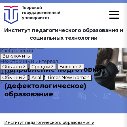
Размер шрифта
Институт педагогического образования и
А
А
А
социальных технологий
Цветовая схема
А
А
А
А
А
Изображения
Выключить
Межстрочный интервал
Обычный
Средний
Большой
Направление подготовки
Шрифт
44.03.03 Специальное
Обычный
Arial
Times New Roman
×
(дефектологическое)
образование
Институт педагогического образования и