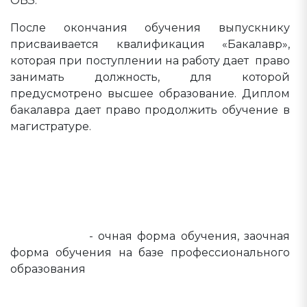
ОВЗ.
После окончания обучения выпускнику
присваивается квалификация «Бакалавр»,
которая при поступлении на работу дает право
занимать должность, для которой
предусмотрено высшее образование. Диплом
бакалавра дает право продолжить обучение в
магистратуре.
Направление 44.03.03 «Специальное
(дефектологическое) образование»
Профиль «Специальная психология
(психологическое сопровождение
образования детей с нарушениями в
развитии)»
- очная форма обучения, заочная
форма обучения на базе профессионального
образования
Направление 44.03.03 «Специальное