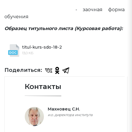
(дефектологическое) образование»
Профиль «Логопедия»
- заочная форма
обучения
Образец титульного листа (Курсовая работа):
titul-kurs-sdo-18-2
13,0 КБ
Поделиться:
Контакты
Махновец С.Н.
и.о. директора института