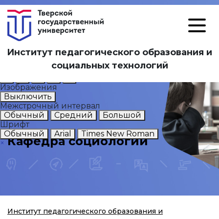
Размер шрифта
Институт педагогического образования и
А
А
А
социальных технологий
Цветовая схема
А
А
А
А
А
Изображения
Выключить
Межстрочный интервал
Обычный
Средний
Большой
Шрифт
Обычный
Arial
Times New Roman
Кафедра социологии
×
Институт педагогического образования и