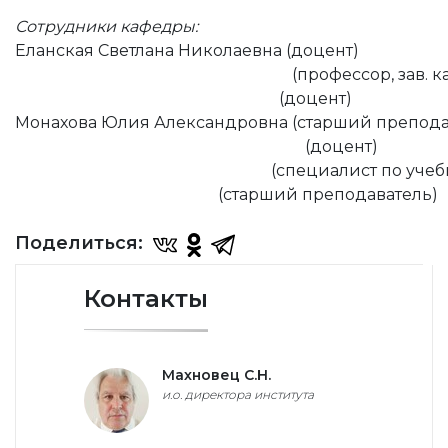
Сотрудники кафедры:
Еланская Светлана Николаевна (доцент)
Михайлов Валерий Алексеевич
(профессор, зав. 
Михайлов Сергей Валерьевич
(доцент)
Монахова Юлия Александровна (старший препода
Парахонская Галина Анатольевна
(доцент)
Смирнова Наталья Сергеевна
(специалист по учеб
Тупик Елена Сергеевна
(старший преподаватель)
Поделиться:
Контакты
Махновец С.Н.
и.о. директора института