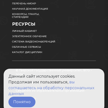
ПЕРЕЧЕНЬ НИОКР
НАУЧНАЯ ДОКУМЕНТАЦИЯ
КОНКУРСЫ, ГРАНТЫ,
СТИПЕНДИИ
РЕСУРСЫ
ЛИЧНЫЙ КАБИНЕТ
ЭЛЕКТРОННОЕ ОБУЧЕНИЕ
СИСТЕМА ВИДЕОКОНФЕРЕНЦИЙ
ОБЛАЧНЫЕ СЕРВИСЫ
КАТАЛОГ ДИСЦИПЛИН
© Тверской государственный университет, 1870 -
2026
Данный сайт использует cookies.
Продолжая им пользоваться,
вы
Карта сайта
соглашаетесь на обработку персональных
Сведения об образовательной организации
данных
Абитуриенту
Понятно