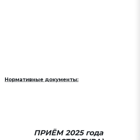
государственной информационной системы
“Единый портал государственных и
муниципальных услуг (функций)”
к) информация о наличии общежития(ий) для
обучающихся;
л) количество мест для приема на обучение по
различным условиям поступления в рамках
контрольных цифр приема (без указания квот).
Нормативные документы:
Порядок приема № 821 (бакалавриат,
специалитет, магистратура) 2024 г.
Перечень вступительных испытаний
(приказ № 820)
ПРИЁМ 2025 года