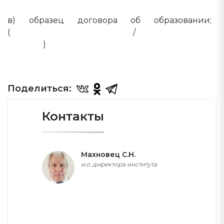
б) количество платных мест;
в) образец договора об образовании;
(
Двухсторонний договор
/
Трехсторонний
договор
)
Поделиться:
Контакты
Махновец С.Н.
и.о. директора института
ПОЛНЫЙ СПИСОК