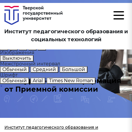
Размер шрифта
Институт педагогического образования и
А
А
А
социальных технологий
Цветовая схема
А
А
А
А
А
Изображения
Выключить
Межстрочный интервал
Обычный
Средний
Большой
Шрифт
Абитуриентам - Информация
Обычный
Arial
Times New Roman
×
от Приемной комиссии
Институт педагогического образования и