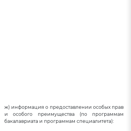
информация о проведении вступительного
испытания очно и (или) с использованием
дистанционных технологий;
особенности проведения вступительного
испытания для инвалидов и лиц с
ограниченными возможностями здоровья;
д) порядок учета индивидуальных
достижений;
е) перечень общих индивидуальных
достижений, учитываемых при приеме на
обучение;
ж) информация о предоставлении особых прав
и особого преимущества (по программам
бакалавриата и программам специалитета):