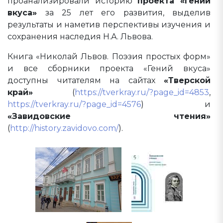
проанализировали историю
проекта «Гений
вкуса»
за 25 лет его развития, выделив
результаты и наметив перспективы изучения и
сохранения наследия Н.А. Львова.
Книга «Николай Львов. Поэзия простых форм»
и все сборники проекта «Гений вкуса»
доступны читателям на сайтах
«Тверской
край»
(
https://tverkray.ru/?page_id=4853
,
https://tverkray.ru/?page_id=4576
) и
«Завидовские чтения»
(
http://history.zavidovo.com/
).