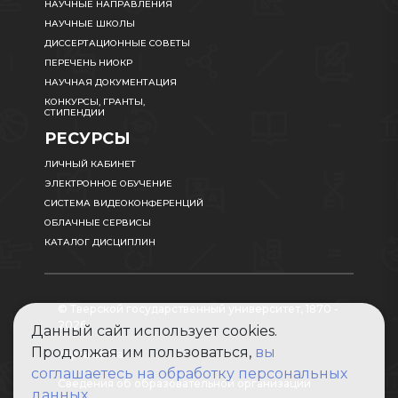
НАУЧНЫЕ НАПРАВЛЕНИЯ
НАУЧНЫЕ ШКОЛЫ
ДИССЕРТАЦИОННЫЕ СОВЕТЫ
ПЕРЕЧЕНЬ НИОКР
НАУЧНАЯ ДОКУМЕНТАЦИЯ
КОНКУРСЫ, ГРАНТЫ,
СТИПЕНДИИ
РЕСУРСЫ
ЛИЧНЫЙ КАБИНЕТ
ЭЛЕКТРОННОЕ ОБУЧЕНИЕ
СИСТЕМА ВИДЕОКОНФЕРЕНЦИЙ
ОБЛАЧНЫЕ СЕРВИСЫ
КАТАЛОГ ДИСЦИПЛИН
© Тверской государственный университет, 1870 -
2026
Данный сайт использует cookies.
Продолжая им пользоваться,
вы
Карта сайта
соглашаетесь на обработку персональных
Сведения об образовательной организации
данных