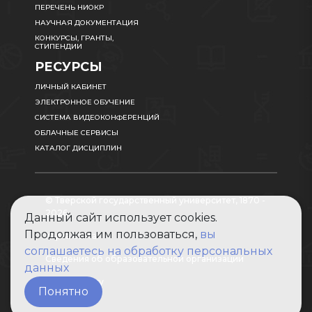
ПЕРЕЧЕНЬ НИОКР
НАУЧНАЯ ДОКУМЕНТАЦИЯ
КОНКУРСЫ, ГРАНТЫ,
СТИПЕНДИИ
РЕСУРСЫ
ЛИЧНЫЙ КАБИНЕТ
ЭЛЕКТРОННОЕ ОБУЧЕНИЕ
СИСТЕМА ВИДЕОКОНФЕРЕНЦИЙ
ОБЛАЧНЫЕ СЕРВИСЫ
КАТАЛОГ ДИСЦИПЛИН
© Тверской государственный университет, 1870 -
2026
Данный сайт использует cookies.
Продолжая им пользоваться,
вы
Карта сайта
соглашаетесь на обработку персональных
Сведения об образовательной организации
данных
Абитуриенту
Понятно