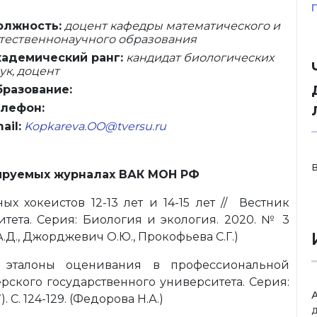
олжность:
доцент кафедры математического и
тественнонаучного образования
адемический ранг:
кандидат биологических
ук, доцент
разование:
лефон:
ail:
Kopkareva.OO@tversu.ru
ируемых журналах ВАК МОН РФ
х хокеистов 12-13 лет и 14-15 лет // Вестник
итета. Серия: Биология и экология. 2020. № 3
а А.Д., Джорджевич О.Ю., Прокофьева С.Г.)
 эталоны оценивания в профессиональной
рского государственного университета. Серия:
 С. 124-129. (Федорова Н.А.)
д