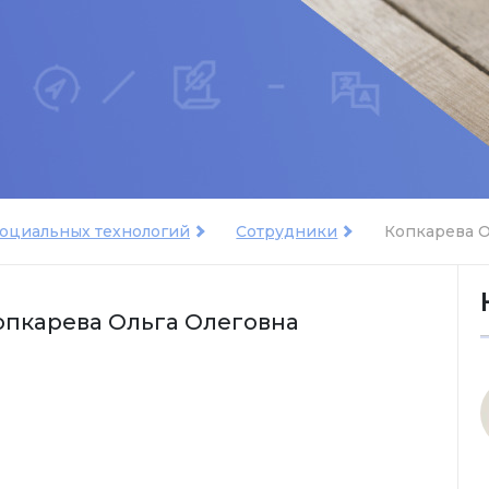
социальных технологий
Сотрудники
Копкарева О
опкарева Ольга Олеговна