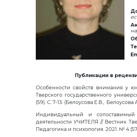
Д
ес
Ак
на
Об
Те
Em
Публикации в реценз
Особенности свойств внимания у юны
Тверского государственного универс
(59). С. 7-13. (Белоусова Е.В., Белоусов
Индивидуальный и сопоставимый
деятельности УЧИТЕЛЯ // Вестник Тве
Педагогика и психология. 2021. № 4 (57).