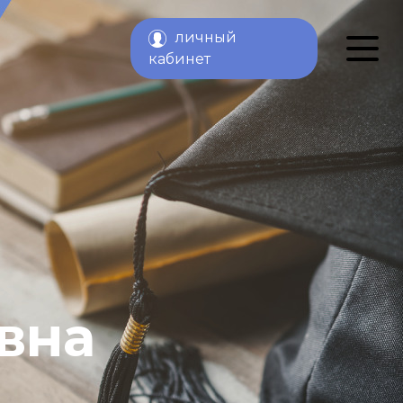
личный
й
кабинет
вна