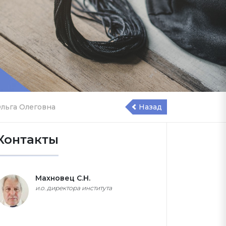
льга Олеговна
Назад
Контакты
Махновец С.Н.
и.о. директора института