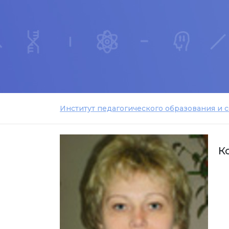
Институт педагогического образования и 
К