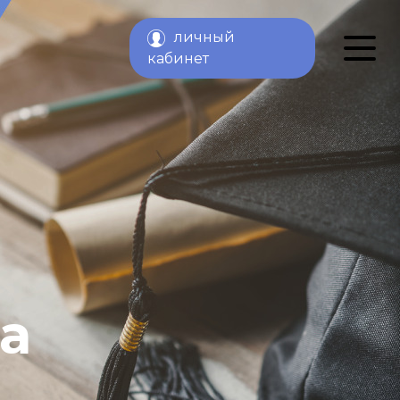
личный
й
кабинет
а