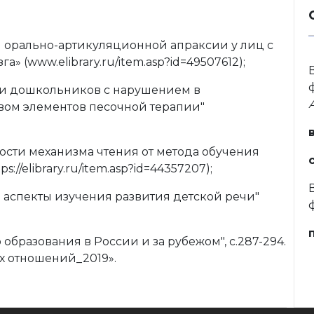
ки орально-артикуляционной апраксии у лиц с
 (www.elibrary.ru/item.asp?id=49507612);
речи дошкольников с нарушением в
вом элементов песочной терапии"
мости механизма чтения от метода обучения
://elibrary.ru/item.asp?id=44357207);
е аспекты изучения развития детской речи"
 образования в России и за рубежом", с.287-294.
х отношений_2019».