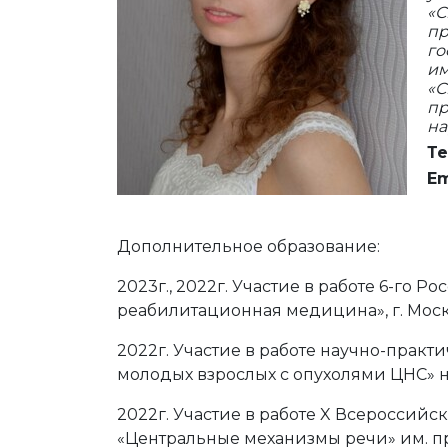
«С
пр
го
им
«С
пр
на
Те
Em
Дополнительное образование:
2023г., 2022г. Участие в работе 6-го 
реабилитационная медицина», г. Моск
2022г. Участие в работе научно-прак
молодых взрослых с опухолями ЦНС» н
2022г. Участие в работе X Всероссий
«Центральные механизмы речи» им. проф