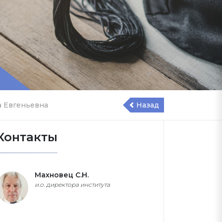
а Евгеньевна
Назад
Контакты
Махновец С.Н.
и.о. директора института