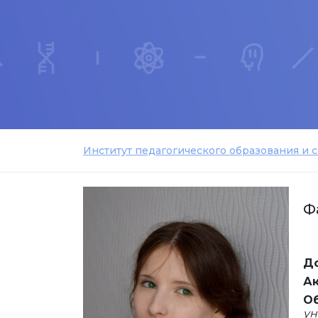
Институт педагогического образования и 
Ф
Д
Ак
Об
ун