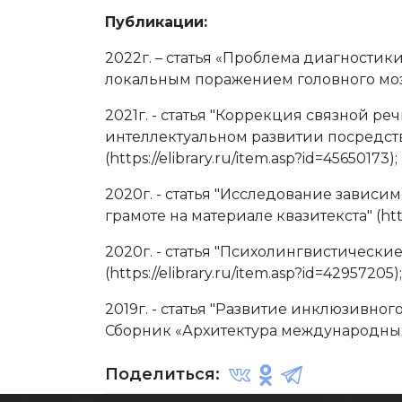
Публикации:
2022г. – статья «Проблема диагности
локальным поражением головного мозга»
2021г. - статья "Коррекция связной 
интеллектуальном развитии посредст
(https://elibrary.ru/item.asp?id=45650173);
2020г. - статья "Исследование зависи
грамоте на материале квазитекста" (https
2020г. - статья "Психолингвистически
(https://elibrary.ru/item.asp?id=42957205);
2019г. - статья "Развитие инклюзивного
Сборник «Архитектура международны
Поделиться: