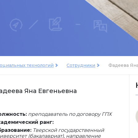
социальных технологий
Сотрудники
Фадеева Ян
адеева Яна Евгеньевна
олжность:
преподаватель по договору ГПХ
адемический ранг:
разование:
Тверской государственный
иверситет (бакалавриат), направление