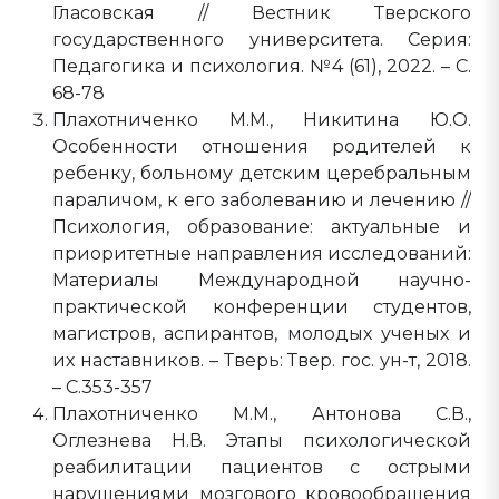
Гласовская // Вестник Тверского
государственного университета. Серия:
Педагогика и психология. №4 (61), 2022. – С.
68-78
Плахотниченко М.М., Никитина Ю.О.
Особенности отношения родителей к
ребенку, больному детским церебральным
параличом, к его заболеванию и лечению //
Психология, образование: актуальные и
приоритетные направления исследований:
Материалы Международной научно-
практической конференции студентов,
магистров, аспирантов, молодых ученых и
их наставников. – Тверь: Твер. гос. ун-т, 2018.
– С.353-357
Плахотниченко М.М., Антонова С.В.,
Оглезнева Н.В. Этапы психологической
реабилитации пациентов с острыми
нарушениями мозгового кровообращения