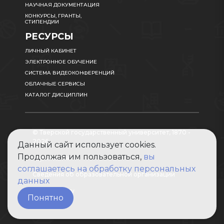
НАУЧНАЯ ДОКУМЕНТАЦИЯ
КОНКУРСЫ, ГРАНТЫ,
СТИПЕНДИИ
РЕСУРСЫ
ЛИЧНЫЙ КАБИНЕТ
ЭЛЕКТРОННОЕ ОБУЧЕНИЕ
СИСТЕМА ВИДЕОКОНФЕРЕНЦИЙ
ОБЛАЧНЫЕ СЕРВИСЫ
КАТАЛОГ ДИСЦИПЛИН
© Тверской государственный университет, 1870 -
2026
Данный сайт использует cookies.
Продолжая им пользоваться,
вы
Карта сайта
соглашаетесь на обработку персональных
Сведения об образовательной организации
данных
Абитуриенту
Понятно